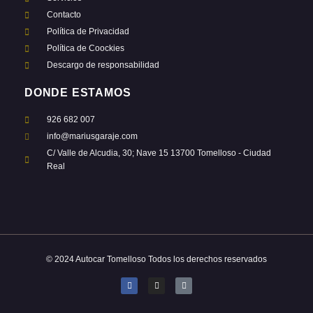
Contacto
Política de Privacidad
Política de Coockies
Descargo de responsabilidad
DONDE ESTAMOS
926 682 007
info@mariusgaraje.com
C/ Valle de Alcudia, 30; Nave 15 13700 Tomelloso - Ciudad
Real
© 2024 Autocar Tomelloso Todos los derechos reservados
F
I
T
a
n
i
c
s
k
e
t
t