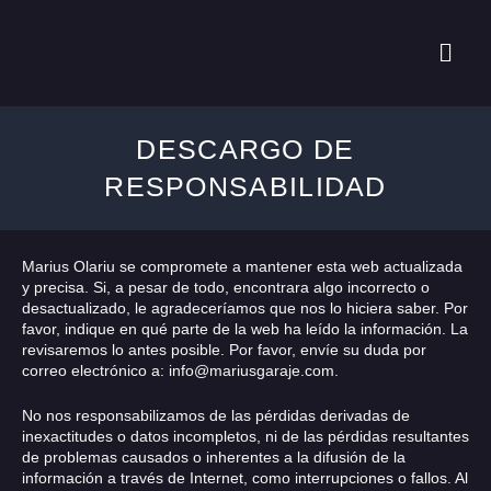
Ir
al
Menú
contenido
DESCARGO DE
RESPONSABILIDAD
Marius Olariu se compromete a mantener esta web actualizada
y precisa. Si, a pesar de todo, encontrara algo incorrecto o
desactualizado, le agradeceríamos que nos lo hiciera saber. Por
favor, indique en qué parte de la web ha leído la información. La
revisaremos lo antes posible. Por favor, envíe su duda por
correo electrónico a: info@mariusgaraje.com.
No nos responsabilizamos de las pérdidas derivadas de
inexactitudes o datos incompletos, ni de las pérdidas resultantes
de problemas causados o inherentes a la difusión de la
información a través de Internet, como interrupciones o fallos. Al